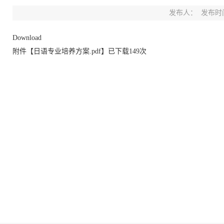
发布人：
发布时间：
Download
附件【
日语专业培养方案.pdf
】已下载
149
次