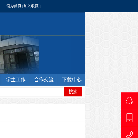
设为首页
|
加入收藏
|
学生工作
合作交流
下载中心
4966240
1769711