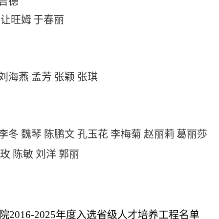
吉德
才让旺姆
于春丽
刘海燕
孟芳
张颖
张琪
李冬
魏琴
陈鹏文
孔玉花
李梅菊
赵丽莉
葛丽莎
玫
陈敏
刘洋
郭丽
院
2016-2025年度入选省级人才培养工程名单