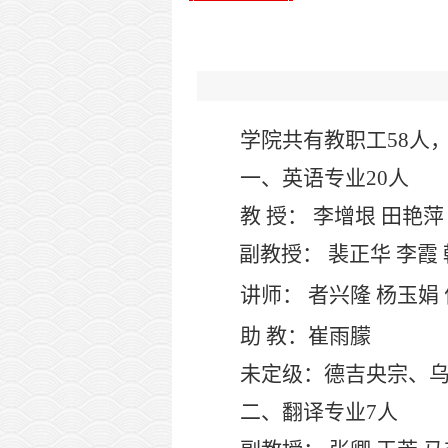
学院共有教职工
58人
一、英语专业
20人
教
授：
李增垠
田艳萍
副教授：
裴正华
李霞
讲师：
者兴隆
杨玉娟
助
教：崔雨朦
未定级：德吉央宗、
二、翻译专业
7人