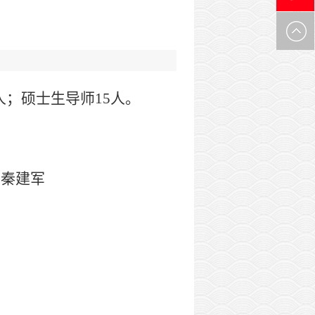
0971-
6305537
人；硕士生导师
15
人
。
秦建军