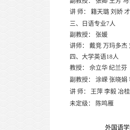
副教授：
张卿
王芳
马
讲
师：
籍天璐
刘娇
三、日语专业
7人
副教授：
张媛
讲师：
戴竞
万玛多杰
四、大学英语
18人
教授：
佘立华
纪兰芬
副教授：
涂嵘
张晓娟
讲
师：
王萍
李毅
冶桂
未定级：
陈鸣雁
外国语学