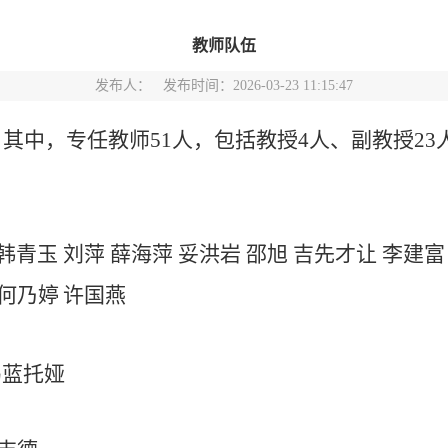
教师队伍
发布人： 发布时间：2026-03-23 11:15:47
，其中，专任教师51人，包括教授
4
人、副教授
2
3
韩青玉
刘萍
薛海萍
妥洪岩
邵旭 吉先才让
李建富
何乃婷
许国燕
乌蓝托娅