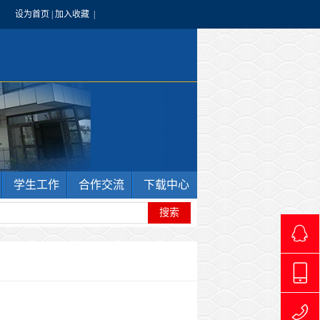
设为首页
|
加入收藏
|
学生工作
合作交流
下载中心
4966240
1769711