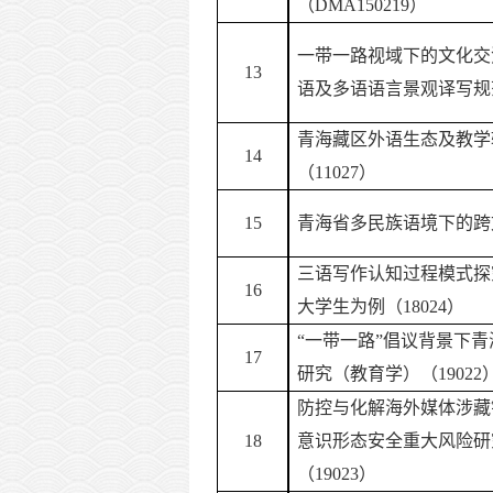
（
DMA150219）
一带一路视域下的文化交
13
语及多语语言景观译写规范
青海藏区外语生态及教学
14
（
11027）
15
青海省多民族语境下的跨
三语写作认知过程模式探
16
大学生为例（18024）
“一带一路”倡议背景下
17
研究（教育学）（19022
防控与化解海外媒体涉藏
18
意识形态安全重大风险研
（
19023）