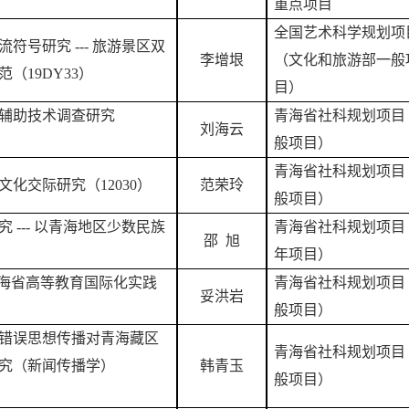
重点项目
全国艺术科学规划项
流符号研究
--- 旅游景区双
李增垠
（文化和旅游部一般
（19DY33）
目）
辅助技术调查研究
青海省社科规划项目
刘海云
般项目）
青海省社科规划项目
文化交际研究（
12030）
范荣玲
般项目）
究
--- 以青海地区少数民族
青海省社科规划项目
邵
旭
年项目）
青海省高等教育国际化实践
青海省社科规划项目
妥洪岩
）
般项目）
错误思想传播对青海藏区
青海省社科规划项目
究（新闻传播学）
韩青玉
般项目）