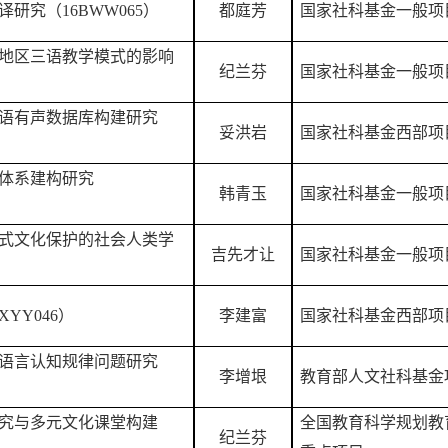
译研究（
16BWW065）
都庭芳
国家社科基金一般项
地区三语教学模式的影响
纪兰芬
国家社科基金一般项
语有声数据库构建研究
妥洪岩
国家社科基金西部项
体系建构研究
韩青玉
国家社科基金一般项
式文化保护的社会人类学
吉先才让
国家社科基金一般项
2XYY046
）
李建富
国家社科基金西部项
语言认知规律问题研究
李增垠
教育部人文社科基金
究与多元文化课堂构建
全国教育科学规划教
纪兰芬