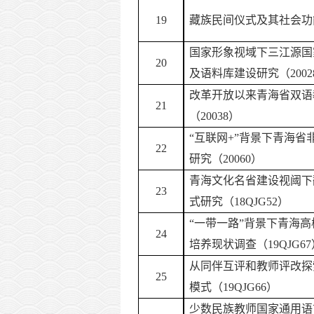
19
藏族民间仪式及其社会功
国家形象视域下三江源国
20
及语料库建设研究（
200
改革开放以来青海省双语
21
（
20038）
“互联网+”背景下青海
22
研究（20060）
青海文化名省建设视阈下
23
式研究（
18QJG52）
“一带一路”背景下青海
24
培养现状调查（19QJG67
从同伴互评和教师评改探
25
模式（
19QJG66）
少数民族教师国家通用语