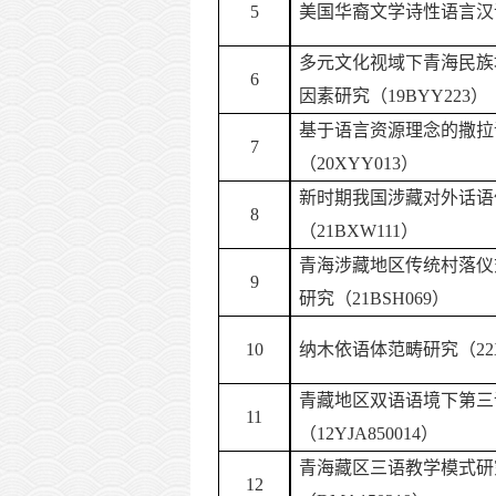
5
美国华裔文学诗性语言汉
多元文化视域下青海民族
6
因素研究（
19BYY223）
基于语言资源理念的撒拉
7
（
20XYY013）
新时期我国涉藏对外话语
8
（
21BXW111）
青海涉藏地区传统村落仪
9
研究（
21BSH069）
10
纳木依语体范畴研究
（
2
青藏地区双语语境下第三
11
（
12YJA850014）
青海藏区三语教学模式研
12