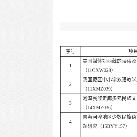
序号
项
美国媒体对西藏的误读及
1
（
11CXW028
）
我国藏区中小学双语教学
2
（
11XMZ039）
河湟民族走廊多元民族文
3
（
14XMZ036）
青海河湟地区少数民族语
4
题研究（
15BYY157）