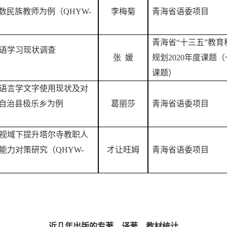
少数民族教师为例（QHYW-
李梅菊
青海省语委项目
青海省
“十三五”教育
语学习现状调查
张
媛
规划2020年度课题
（
课题）
语言学文字使用现状及对
族自治县极乐乡为例
葛丽莎
青海省语委项目
视域下提升塔尔寺教职人
能力对策研究（
QHYW-
才让旺姆
青海省语委项目
近几年出版的专著、译著、教材统计