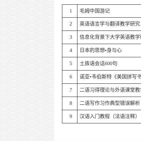
1
毛姆中国游记
2
英语语言学与翻译教学研究
3
信息化背景下大学英语教学
4
日本的思想
•身与心
5
土族语会话
600句
6
诺亚
•韦伯斯特《美国拼写
7
二语习得理论与外语课堂教
8
二语写作习作典型错误解析
9
汉语入门教程（法语注释）