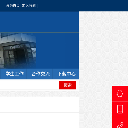
设为首页
|
加入收藏
|
学生工作
合作交流
下载中心
4966240
1769711