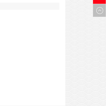
0971-
6305537