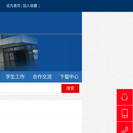
设为首页
|
加入收藏
|
学生工作
合作交流
下载中心
4966240
1769711