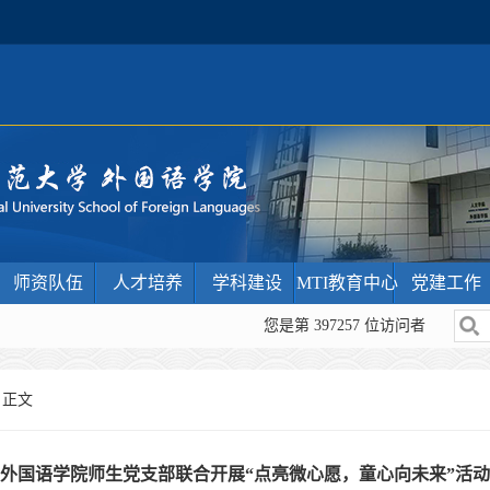
师资队伍
人才培养
学科建设
MTI教育中心
党建工作
您是第
397257
位访问者
 正文
外国语学院师生党支部联合开展“点亮微心愿，童心向未来”活动