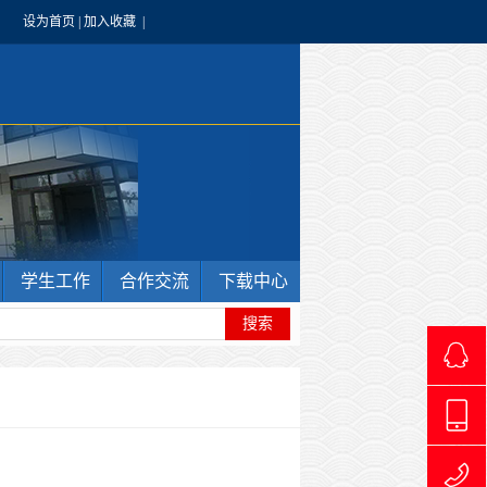
设为首页
|
加入收藏
|
学生工作
合作交流
下载中心
4966240
1769711