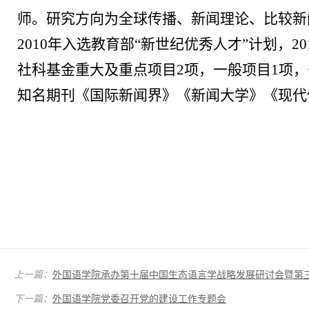
师。研究方向为全球传播、新闻理论、比较新
2010
年
入选
教育部
“新世纪优秀人才”计划，
20
社科基金
重大
及
重点项目
2项，一般项目1项
知名期刊
《国际新闻界》《
新闻大学
》《
现代
上一篇：
外国语学院承办第十届中国生态语言学战略发展研讨会暨第三届Journa
下一篇：
外国语学院党委召开党的建设工作专题会