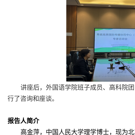
讲座后，
外国语学院
班子成员
、高科院团
行了
咨询
和座谈。
报告人简介
高金萍
，中国人民大学理学博士，现为
北