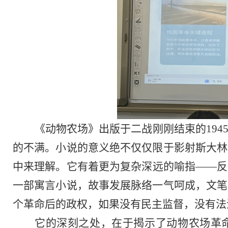
《动物农场》出版于二战刚刚结束的
19
的不满。小说的意义绝不仅仅限于影射斯大林
中来理解。它有着更为复杂深远的喻指——反
一部寓言小说，故事发展脉络一气呵成，文笔
个革命后的政权，如果没有民主监督，没有法
它的深刻之处，在于揭示了动物农场革