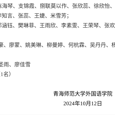
陈海琴、支锦霞、捌联莫以作、张欣蕊、徐欣怡
李知言、张蕊、王婕、米雪芳；
邓涵钰、樊琳菲、王雨欣、李素雯、王荣琴、张欢
豪、廖蒙、姚美琳、柳曼婷、何杭霖、吴丹丹、
）
圣雨、廖佳雪
（
1
名）
青海师范大学外国语学院
202
4
年
10
月
12
日