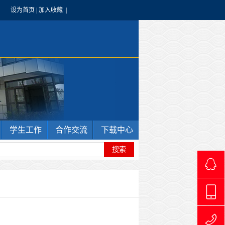
设为首页
|
加入收藏
|
学生工作
合作交流
下载中心
4966240
1769711