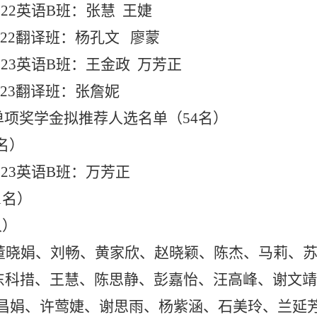
琦
22
英语
B
班：张慧 王婕
22
翻译班：杨孔文 廖蒙
乐
23
英语
B
班：王金政 万芳正
23
翻译班：张詹妮
单项奖学金拟推荐人选名单（
54
名）
名）
蕾
23
英语
B
班：万芳正
1
名）
人）
董晓娟、刘畅、黄家欣、赵晓颖、陈杰、马莉、
东科措、王慧、陈思静、彭嘉怡、汪高峰、谢文靖
昌娟、许莺婕、谢思雨、杨紫涵、石美玲、兰延