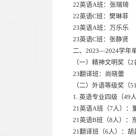
22
英语
A
班：张瑞
22
英语
C
班：樊琳菲
23
英语
A
班：万乐
23
英语
C
班：张静贤
二、
2023
—
2024
学年
（一）精神文明奖（
2
23
翻译班：尚晓
（二）外语等级奖（
5
1.
英语专业四级（
49
21
英语
A
班（
7
人）：
21
英语
B
班（
8
人）：
21
翻译班（
6
人）：胡