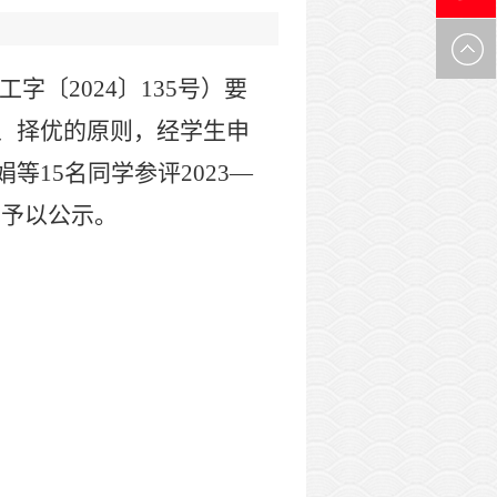
0971-
工字〔
2024
〕
135
号）
要
6305537
、择优
的原则，
经
学生申
娟等
15
名同学参评
2023
—
现予以公示。