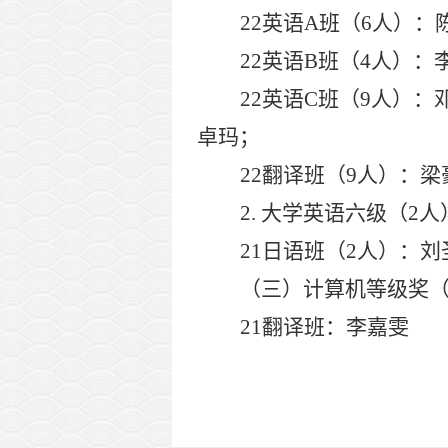
22
英语
A
班（
6
人）：
22
英语
B
班（
4
人）：
22
英语
C
班（
9
人）：
卓玛；
22
翻译班（
9
人）：梁
2.
大学英语六级（
2
人
21
日语班（
2
人）：刘
（三）计算机等级奖
21
翻译班：李嘉雯