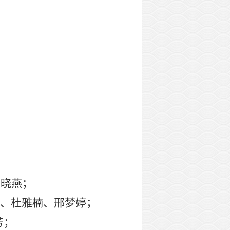
苏晓燕；
、杜雅楠、邢梦婷；
芳；