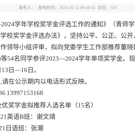
发布人：
发布时间：2024-10-12 09:44:02 浏览：
918
—
2024
学年学校奖学金评选工作的通知
》
（青师学
大学校奖学金评选办法》，坚持
公平、公正、公开
工作领导小组评审
，
拟向党委学生工作部推荐董晓
畅等
54
名同学参评
2023
—
2024
学年单项奖学金。
月
13
日
—
16
日。
议
,
请在公示期内以电话形式反映。
86
13997153168
全优奖学金拟推荐人选名单（
15
名）
娟
21
英语
B
班：谢文靖
21
日语班：张潮