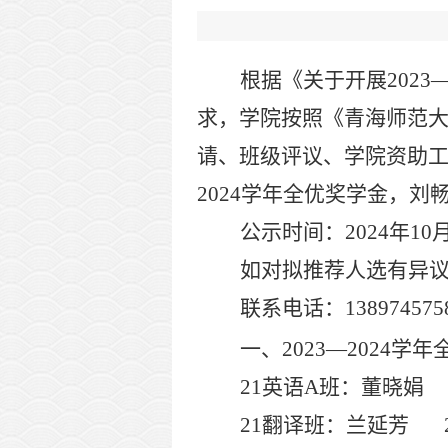
根据《关于
开展
2023
求，学院按照
《青海师范
请、
班级评议、学院资助
2024
学年全优奖学金，刘
公示时间：
202
4
年
10
如对
拟
推荐人选有异
联系电话：
138974575
一、
2023
—
2024
学年
21
英语
A
班：董晓
21
翻译班：兰延芳