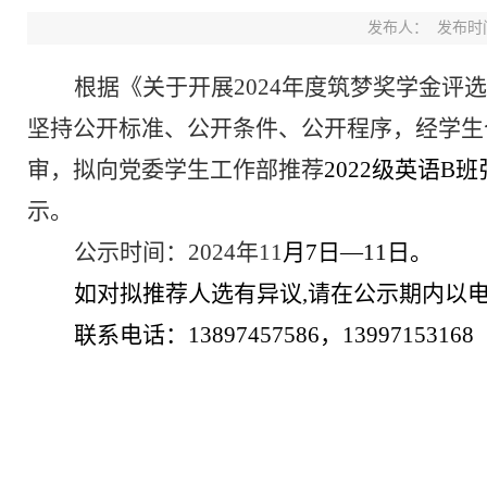
发布人：
发布时间：
根据《关于
开展
2024
年度筑梦奖学金评选
坚持
公开
标准
、
公开条件、公开程序，经
学生
审
，
拟向党委学生工作部推荐
202
2
级
英语
B
班
示。
公示时间：
202
4
年
11
月
7
日
—
11
日。
如对
拟
推荐人选有异议
,
请在公示期内以
联系电话：
13897457586
，
13997153168