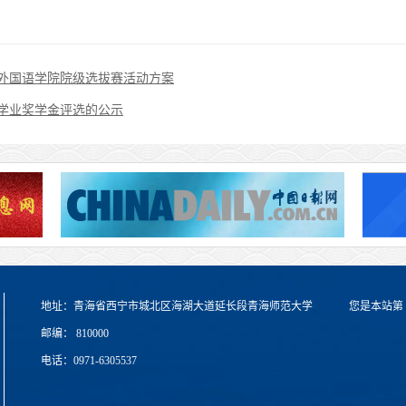
外国语学院院级选拔赛活动方案
生学业奖学金评选的公示
地址：青海省西宁市城北区海湖大道延长段青海师范大学
您是本站第
邮编： 810000
电话：0971-6305537