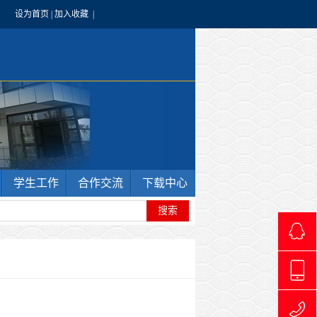
设为首页
|
加入收藏
|
学生工作
合作交流
下载中心
4966240
1769711