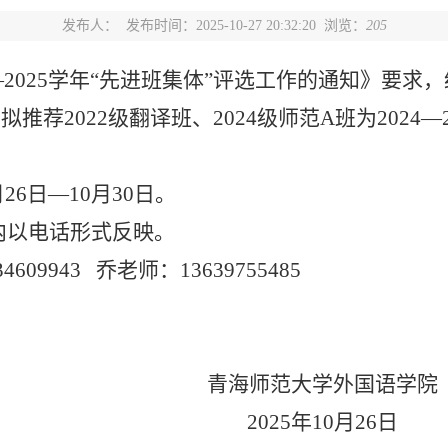
发布人：
发布时间：2025-10-27 20:32:20 浏览：
205
—
2025
学年“先进班集体”评选工作的通知
》要求，
，
拟推荐
2022
级翻译班、
2024
级师范
A
班为
2024
—
月
26
日
—
10
月
30
日。
内以电话形式反映。
34609943
乔
老师：
13639755485
青海师范大学外国语学院
202
5
年
10
月
26
日