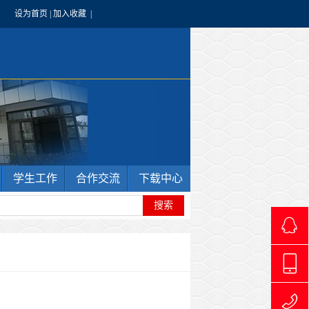
设为首页
|
加入收藏
|
学生工作
合作交流
下载中心
4966240
1769711