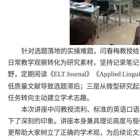
针对选题落地的实操难题，闫春梅教授给
日常教学观察转化为研究素材，坚持记录笔记
野，定期阅读《
ELT
Journal
》《
Applied
Lingui
低质量文献导致选题滞后；三是从微型研究起
任务转向主动建立学术志趣。
本次讲座
中闫教授流利、标准的英语口语
下了深刻的印象。讲座本身
兼具理论高度与极
更帮助大家树立了正确的学术观，为后续论文