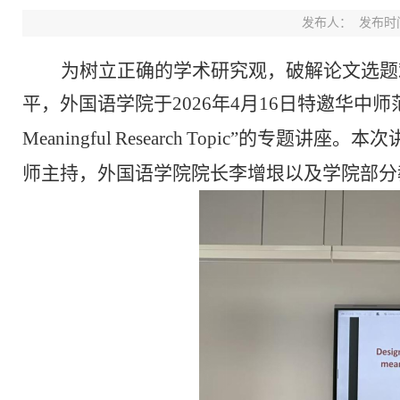
发布人：
发布时间：
为树立正确的学术研究观，破解论文选题
平，外国语学院于
2026
年
4
月
16
日特邀华中师
Meaningful
Research
Topic
”
的
专题讲座。本次
师主持，外国语学院院长李增垠以及学院部分