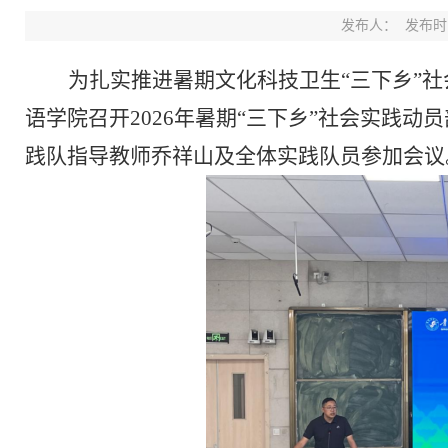
发布人：
发布时间：
为扎实推进暑期
文化科技卫生
“三下乡”
社
语学院召开
2026
年暑期
“
三下乡
”
社会实践动员
践队指导教师乔祥山及全体实践队员参加会议