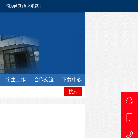
设为首页
|
加入收藏
|
学生工作
合作交流
下载中心
4966240
1769711