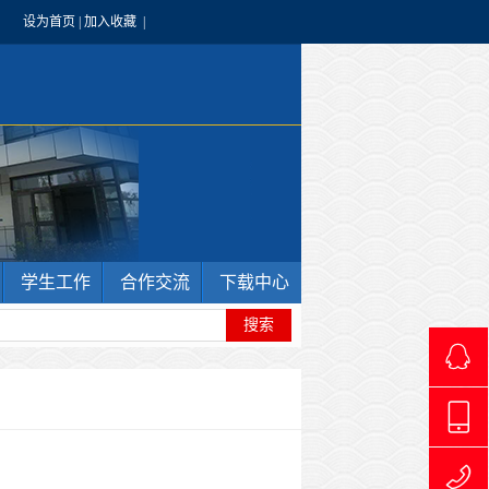
设为首页
|
加入收藏
|
学生工作
合作交流
下载中心
4966240
1769711