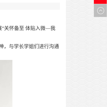
0971-
6305537
展
“关怀备至 体贴入微—我
神，与学长学姐们进行沟通