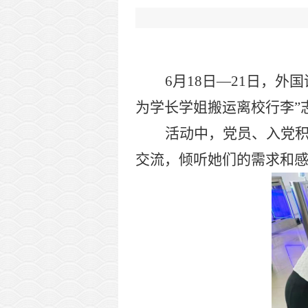
6
月
18
日
—
21
日，外国
为学长学姐搬运离校行李”
活动中，党员、入党
交流，倾听她们的需求和