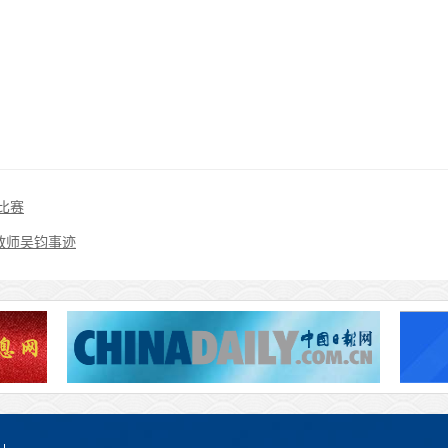
比赛
教师吴钧事迹