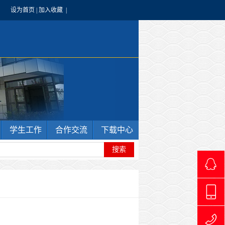
设为首页
|
加入收藏
|
学生工作
合作交流
下载中心
4966240
1769711