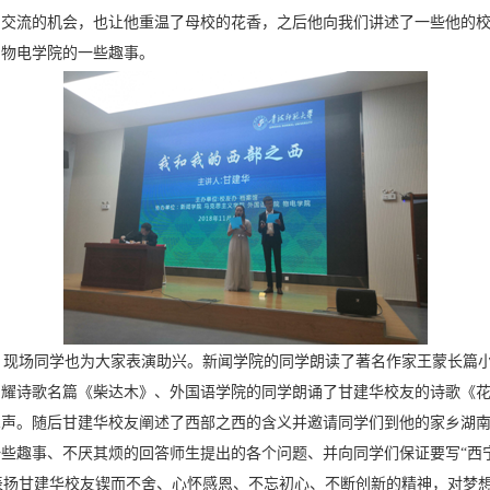
与交流的机会，也让他重温了母校的花香，之后他向我们讲述了一些他的
、物电学院的一些趣事。
现场同学也为大家表演助兴。新闻学院的同学朗读了著名作家王蒙长篇小
昌耀诗歌名篇《柴达木》、外国语学院的同学朗诵了甘建华校友的诗歌《
掌声。随后甘建华校友阐述了西部之西的含义并邀请同学们到他的家乡湖
些趣事、不厌其烦的回答师生提出的各个问题、并向同学们保证要写“西
扬甘建华校友锲而不舍、心怀感恩、不忘初心、不断创新的精神，对梦想