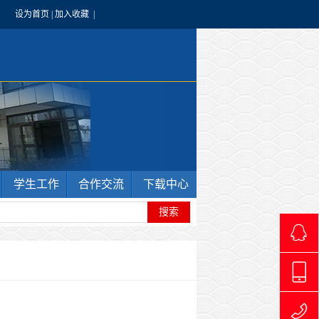
设为首页
|
加入收藏
|
学生工作
合作交流
下载中心
4966240
1769711