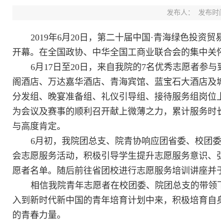
发布人：
发布时间：
2019年6月20日，第二十届中国·青海绿色投
开幕。在全国政协、中华全国工商业联合会的集中关
6月17日至20日，来自我院的7名优秀志愿者
阁酒店、万达嘉华酒店、青海宾馆、蓝宝石大酒店及
分发组、晚宴准备组、礼仪引导组、接待服务组岗位
为会议及赛事的顺利召开献上微薄之力，累计服务时长
与高度肯定。
6月初，我院团总支、院青协响应团省委、校团
会志愿服务活动，积极引导学生提升志愿服务意识、
愿者名单。随后前往省团校进行志愿服务培训讲座并于
相信我院青年志愿者在校团委、院团总支的带领
入到新时代新中国的青年培育计划中来，积极培育自
。
的青春力量