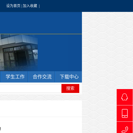
设为首页
|
加入收藏
|
学生工作
合作交流
下载中心
4966240
动
1769711