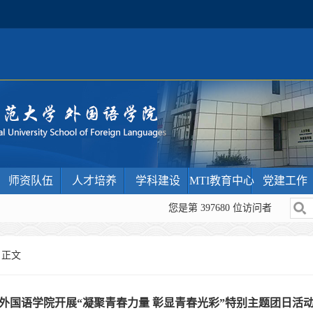
师资队伍
人才培养
学科建设
MTI教育中心
党建工作
您是第
397680
位访问者
 正文
外国语学院开展“凝聚青春力量 彰显青春光彩”特别主题团日活